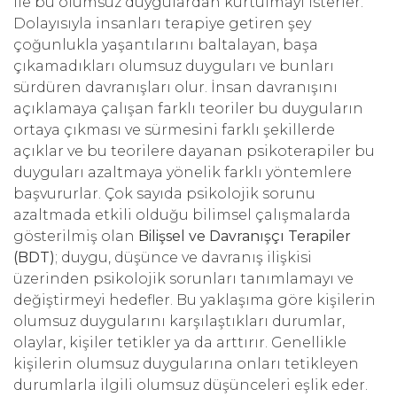
ile bu olumsuz duygulardan kurtulmayı isterler.
Dolayısıyla insanları terapiye getiren şey
çoğunlukla yaşantılarını baltalayan, başa
çıkamadıkları olumsuz duyguları ve bunları
sürdüren davranışları olur. İnsan davranışını
açıklamaya çalışan farklı teoriler bu duyguların
ortaya çıkması ve sürmesini farklı şekillerde
açıklar ve bu teorilere dayanan psikoterapiler bu
duyguları azaltmaya yönelik farklı yöntemlere
başvururlar. Çok sayıda psikolojik sorunu
azaltmada etkili olduğu bilimsel çalışmalarda
gösterilmiş olan
Bilişsel ve Davranışçı Terapiler
(BDT)
; duygu, düşünce ve davranış ilişkisi
üzerinden psikolojik sorunları tanımlamayı ve
değiştirmeyi hedefler. Bu yaklaşıma göre kişilerin
olumsuz duygularını karşılaştıkları durumlar,
olaylar, kişiler tetikler ya da arttırır. Genellikle
kişilerin olumsuz duygularına onları tetikleyen
durumlarla ilgili olumsuz düşünceleri eşlik eder.