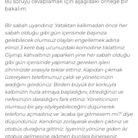
Bu soruyu cevaplamak için aşağıdaki örneğe bir
bakalım:
Bir sabah uyandınız. Yataktan kalkmadan önce her
sabah olduğu gibi gün içerisinde başınıza
gelebilecek olumsuz olayları engellemek adına
elinizi 3 kere baş ucunuzdaki komodine tıklattınız.
Giyinip, kahvaltınızı yaparken yine her sabah olduğu
gibi gün içerisinde yapmanız gereken işleri
zihninizde sırasıyla tekrar ettiniz. Kapıdan çıkmak
üzereyken telefonunuz çaldı ve yöneticinizin
aradığını gördünüz. Birden büyük bir korkuyla
kalbinizin hızla atmaya başladığını, titrediğinizi ve
nefesinizin daraldığını fark ettiniz. Yöneticinizin
olumsuz bir şey söyleyebileceğini düşünerek
telefonu açmadınız ve ‘acaba işe gitmesem mi?’ diye
düşündünüz. Kendinizi zorlayarak evden çıktınız ve
otobüs durağına gittiniz. İşyeriniz yönüne giden iki
otobüs gelmesine rağmen bunlara binerseniz