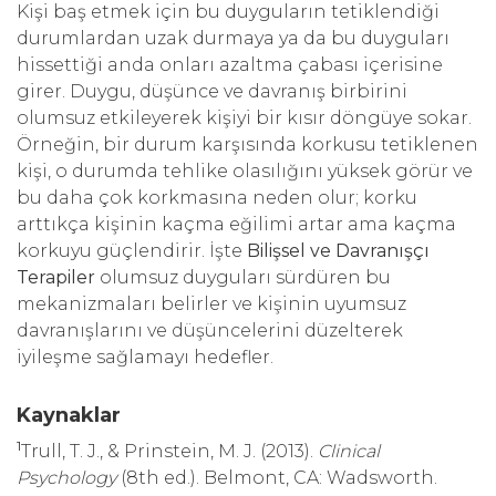
Kişi baş etmek için bu duyguların tetiklendiği
durumlardan uzak durmaya ya da bu duyguları
hissettiği anda onları azaltma çabası içerisine
girer. Duygu, düşünce ve davranış birbirini
olumsuz etkileyerek kişiyi bir kısır döngüye sokar.
Örneğin, bir durum karşısında korkusu tetiklenen
kişi, o durumda tehlike olasılığını yüksek görür ve
bu daha çok korkmasına neden olur; korku
arttıkça kişinin kaçma eğilimi artar ama kaçma
korkuyu güçlendirir. İşte
Bilişsel ve Davranışçı
Terapiler
olumsuz duyguları sürdüren bu
mekanizmaları belirler ve kişinin uyumsuz
davranışlarını ve düşüncelerini düzelterek
iyileşme sağlamayı hedefler.
Kaynaklar
1
Trull, T. J., & Prinstein, M. J. (2013).
Clinical
Psychology
(8th ed.). Belmont, CA: Wadsworth.