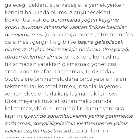
geleceği beklentisi, arkadaşlarla yemek yerken
kendisi hakkında olumsuz düşünecekleri
beklentisi, vb),
bu durumlarda
yoğun kaygı ve
korku duyması
,
rahatsızlık yaratan fiziksel belirtiler
deneyimlemesi
(örn. kalp çarpıntısı, titreme, nefes
daralması, gerginlik gibi) ve
başına gelebilecek
olumsuz olayları önlemek için herkesin almayacağı
türden önlemler alması
(örn. 3 kere komodine
tıklatmadan yataktan çıkmamak, yöneticisi
aradığında telefonu açmamak, 111 dışındaki
otobüslere binmemek, daha önce yapılan işleri
tekrar tekrar kontrol etmek, insanlarla yemek
yememek ve onlarla karşılaşmamak için sıvı
tüketmeyerek tuvalet kullanmak zorunda
kalmamak, vb) düşündürebilir. Bunun yanı sıra
kişinin
işyerinde sorumluluklarını yerine getirmekte
zorlanması
,
sosyal ilişkilerinin kısıtlanması
ve
yalnız
kalarak üzgün hissetmesi
de sorunlarının