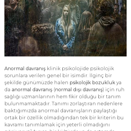
Anormal davranış
klinik psikolojide psikolojik
sorunlara verilen genel bir isimdir. İlginç bir
şekilde günümüzde halen
psikolojik bozukluk
ya
da
anormal davranış
(
normal dışı davranış
) için ruh
sağlığı uzmanlarının hem fikir olduğu bir tanım
bulunmamaktadır. Tanımı zorlaştıran nedenlere
baktığımızda anormal davranışların paylaştığı
ortak bir özellik olmadığından tek bir kriterin bu
kavramı tanımlamak için yeterli olmadığını
1