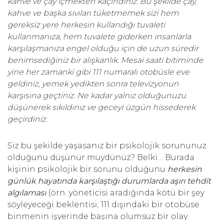
kahve ve çay içmekten kaçındınız. Bu şekilde çay,
kahve ve başka sıvıları tüketmemek sizi hem
gereksiz yere herkesin kullandığı tuvaleti
kullanmanıza, hem tuvalete giderken insanlarla
karşılaşmanıza engel olduğu için de uzun süredir
benimsediğiniz bir alışkanlık. Mesai saati bitiminde
yine her zamanki gibi 111 numaralı otobüsle eve
geldiniz, yemek yedikten sonra televizyonun
karşısına geçtiniz. Ne kadar yalnız olduğunuzu
düşünerek sıkıldınız ve geceyi üzgün hissederek
geçirdiniz.
Siz bu şekilde yaşasanız bir psikolojik sorununuz
olduğunu düşünür müydünüz? Belki… Burada
kişinin psikolojik bir sorunu olduğunu
herkesin
günlük hayatında karşılaştığı durumlarda aşırı tehdit
algılaması
(örn. yöneticisi aradığında kötü bir şey
söyleyeceği beklentisi; 111 dışındaki bir otobüse
binmenin işyerinde başına olumsuz bir olay